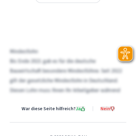
Mindestlohn
Bis Ende 2021 gab es für die deutsche
Bauwirtschaft besondere Mindestlöhne. Seit 2022
gilt der
gesetzliche Mindestlohn
in Deutschland.
Diesen Lohn muss Ihnen Ihr Arbeitgeber während
Ihrer Arbeit in Deutschland mindestens zahlen.
War diese Seite hilfreich?
Ja
Nein
Zuschläge
Sie haben während Ihrer Entsendung Anspruch auf
Zuschläge bei Überstunden, Nachtarbeit, Sonn- und