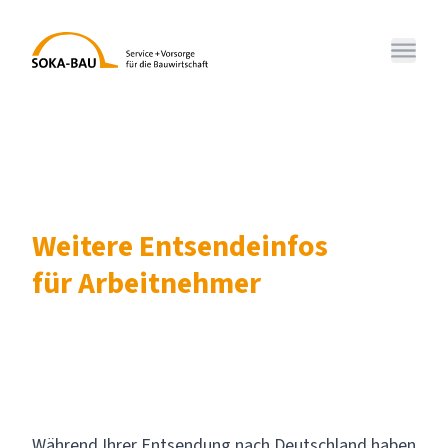
SOKA-BAU
Menü 
Weitere Entsendeinfos
für Arbeitnehmer
Während Ihrer Entsendung nach Deutschland haben